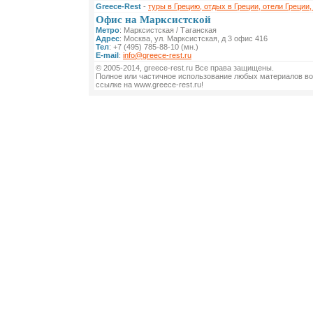
Greece-Rest
-
туры в Грецию, отдых в Греции, отели Греции,
Офис на Марксистской
Метро
: Марксистская / Таганская
Адрес
: Москва, ул. Марксистская, д 3 офис 416
Тел
: +7 (495) 785-88-10 (мн.)
E-mail
:
info@greece-rest.ru
© 2005-2014, greece-rest.ru Все права защищены.
Полное или частичное использование любых материалов во
ссылке на www.greece-rest.ru!