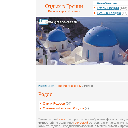
Авиабилеты
Отдых в Греции
Отели Греции
(418)
Визы и туры в Грецию
Туры в Грецию
(17)
Навигация
:
Греция
/
регионы
/ Родос
Родос
Отели Родоса
(34)
Отзывы об отелях Родоса
(4)
Знаменитый
Родос
- остров эллипсообразной формы, общей 
четвертый по величине
греческий
остров, а его население н
Климат Родоса - средиземноморский, с мягкой зимой и прох