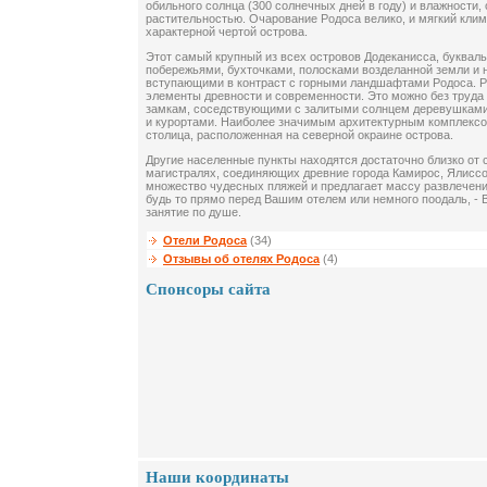
обильного солнца (300 солнечных дней в году) и влажности,
растительностью. Очарование Родоса велико, и мягкий клим
характерной чертой острова.
Этот самый крупный из всех островов Додеканисса, буквал
побережьями, бухточками, полосками возделанной земли и
вступающими в контраст с горными ландшафтами Родоса. Р
элементы древности и современности. Это можно без труда
замкам, соседствующими с залитыми солнцем деревушкам
и курортами. Наиболее значимым архитектурным комплексо
столица, расположенная на северной окраине острова.
Другие населенные пункты находятся достаточно близко от
магистралях, соединяющих древние города Камирос, Ялиссо
множество чудесных пляжей и предлагает массу развлечений
будь то прямо перед Вашим отелем или немного поодаль, - 
занятие по душе.
Отели Родоса
(34)
Отзывы об отелях Родоса
(4)
Спонсоры сайта
Наши координаты