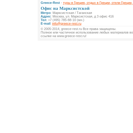
Greece-Rest
-
туры в Грецию, отдых в Греции, отели Греции,
Офис на Марксистской
Метро
: Марксистская / Таганская
Адрес
: Москва, ул. Марксистская, д 3 офис 416
Тел
: +7 (495) 785-88-10 (мн.)
E-mail
:
info@greece-rest.ru
© 2005-2014, greece-rest.ru Все права защищены.
Полное или частичное использование любых материалов во
ссылке на www.greece-rest.ru!